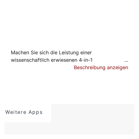
Machen Sie sich die Leistung einer
wissenschaftlich erwiesenen 4-in-1
Sprachtherapie-App zunutze, die das Lesen,
Beschreibung anzeigen
Schreiben, Sprechen und Hören bei Menschen mit
Aphasie fördert. Ob Sie sich von einem
Schlaganfall oder einer Gehirnverletzung erholen,
Language Therapy kann Ihnen helfen.
Weitere Apps
STUDIEN ZEIGEN… ES FUNKTIONIERT!
Das Abmühen mit der Sprache kann sich
anfühlen, als wären Sie in Ihrem eigenen Verstand