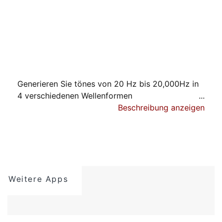
Generieren Sie tönes von 20 Hz bis 20,000Hz in
4 verschiedenen Wellenformen
· Sinus-, Rechteck-, Dreieck- und
Beschreibung anzeigen
Sägezahnwellenformen
· Ausgangslautstärkeeinstellung
· Sofortige Last und genauester Algorithmus für
die Tonausgabe.
· Kompatibel mit externen Lautsprechern
Weitere Apps
· 64-Bit-Universal-App, funktioniert mit iPhone,
iPad und iPod touch!