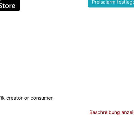
Tik creator or consumer.
Beschreibung anze
anced editing tools, it will make them look professional.
r your posts. This feature will help you boost your videos 