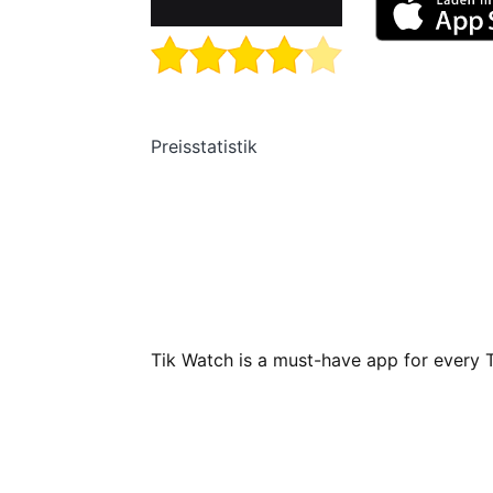
Preisstatistik
Tik Watch is a must-have app for every 
iPhone/iPad creators features:
- Video editor: Edit your videos with adv
- Hashtags generator: tag suggestions fo
reach greater audiences.