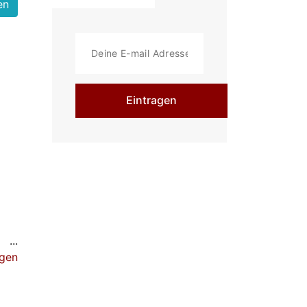
Eintragen
igen
and