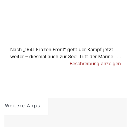
Nach „1941 Frozen Front“ geht der Kampf jetzt
weiter – diesmal auch zur See! Tritt der Marine
bei und stürze dich in die Schlacht deines Lebens!
Beschreibung anzeigen
Reiße mit der richtigen Strategie die Kontrolle
über das Schlachtfeld an dich und schicke deine
Soldaten an die vorderste Front des Krieges!
Wähle die richtige Taktik und schalte den Feind
Weitere Apps
mit Panzern, Flugzeugen, Infanterie,
Schlachtschiffen und U-Booten aus! Befehlige das
US-Militär oder unterstütze Japans Soldaten auf
ihrem Vormarsch! Bekämpfe feindlichen Allianzen,